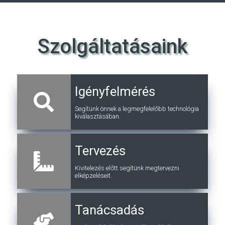
Szolgáltatásaink
Igényfelmérés
Segítünk önnek a legmegfelelőbb technológia
kiválasztásában.
Tervezés
Kivitelezés előtt segítünk megtervezni
elképzeléseit.
Tanácsadás