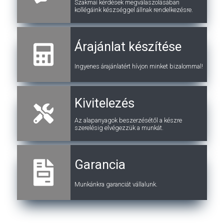
Szakmai kérdések megválaszolásában
kollégáink készséggel állnak rendelkezésre.
Árajánlat készítése
Ingyenes árajánlatért hívjon minket bizalommal!
Kivitelezés
Az alapanyagok beszerzésétől a készre
szerelésig elvégezzük a munkát.
Garancia
Munkánkra garanciát vállalunk.