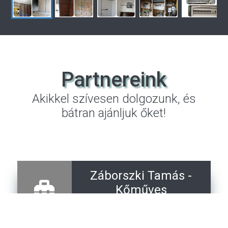
Partnereink
Akikkel szívesen dolgozunk, és
bátran ajánljuk őket!
Záborszki Tamás -
Kőműves
+36 20 369 2406