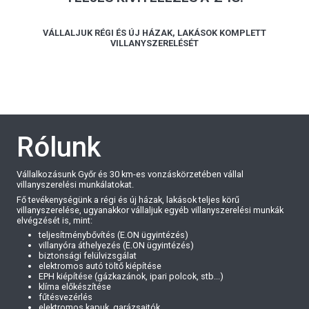
VÁLLALJUK RÉGI ÉS ÚJ HÁZAK, LAKÁSOK KOMPLETT
VILLANYSZERELÉSÉT
Rólunk
Vállalkozásunk Győr és 30 km-es vonzáskörzetében vállal
villanyszerelési munkálatokat.
Fő tevékenységünk a régi és új házak, lakások teljes körű
villanyszerelése, ugyanakkor vállaljuk egyéb villanyszerelési munkák
elvégzését is, mint:
teljesítménybővítés (E.ON ügyintézés)
villanyóra áthelyezés (E.ON ügyintézés)
biztonsági felülvizsgálat
elektromos autó töltő kiépítése
EPH kiépítése (gázkazánok, ipari polcok, stb...)
klíma előkészítése
fűtésvezérlés
elektromos kapuk, garázsajtók