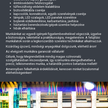
érintésvédelmi felülvizsgálat
túlfeszültség-védelem kialakítása
biztosítéktábla cseréje
kapcsolók, konnektorok, egyéb szerelvények cseréje
lámpák, LED szalagok, LED panelek szerelése
bojlerek vízkőtelenítése, karbantartása, javítása
háztartási berendezések/gépek üzembe helyezése
hibák elhárítása
Munkáinkat az egyedi igények figyelembevételével végezzük, ügyelve
a biztonságra, tekintettel a praktikusságra, megjelenésre. A felújítási
munkálatok során a legkorszerűbb szerelési technikákat alkalmazzuk.
Kizárólag újszerű, minőségi anyagokkal dolgozunk, elérhető áron!
Az elvégzett munkákra garanciát vállalunk!
Célunk, hogy Megrendelőink mindig magas színvonalú
szolgáltatásban részesüljenek, így számunkra elengedhetetlen a
precíz, lelkiismeretes munka, a határidők pontos betartása mellett!
Amennyiben felkeltettük érdeklődését, keressen minket bizalommal
elérhetőségeinken!